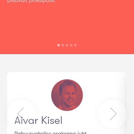
piisavalt pinksipalle.
Aivar Kisel
Rahvusvahelise osakonna juht