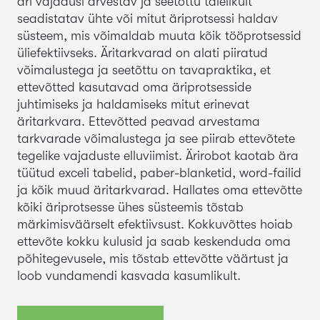
äri vajadusi arvestav ja seetõttu täielikult
seadistatav ühte või mitut äriprotsessi haldav
süsteem, mis võimaldab muuta kõik tööprotsessid
üliefektiivseks. Äritarkvarad on alati piiratud
võimalustega ja seetõttu on tavapraktika, et
ettevõtted kasutavad oma äriprotsesside
juhtimiseks ja haldamiseks mitut erinevat
äritarkvara. Ettevõtted peavad arvestama
tarkvarade võimalustega ja see piirab ettevõtete
tegelike vajaduste elluviimist. Ärirobot kaotab ära
tüütud exceli tabelid, paber-blanketid, word-failid
ja kõik muud äritarkvarad. Hallates oma ettevõtte
kõiki äriprotsesse ühes süsteemis tõstab
märkimisväärselt efektiivsust. Kokkuvõttes hoiab
ettevõte kokku kulusid ja saab keskenduda oma
põhitegevusele, mis tõstab ettevõtte väärtust ja
loob vundamendi kasvada kasumlikult.