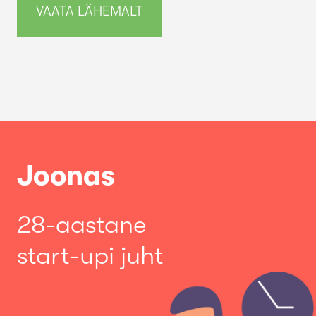
VAATA LÄHEMALT
Joonas
28-aastane
start-upi juht